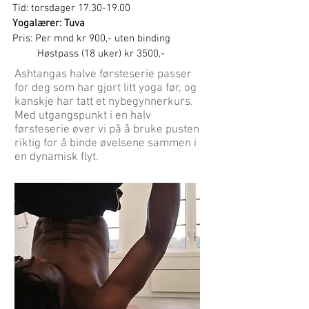
Tid: torsdager
17.30-19.00
Yogalærer: Tuva
Pris: Per
mnd kr 900,- uten binding
Høstpass (18 uker) kr 3500,-
Ashtangas halve førsteserie passer
for deg som har gjort litt yoga før, og
kanskje har tatt et nybegynnerkurs.
Med utgangspunkt i en halv
førsteserie øver vi på å bruke pusten
riktig for å binde øvelsene sammen i
en dynamisk flyt.