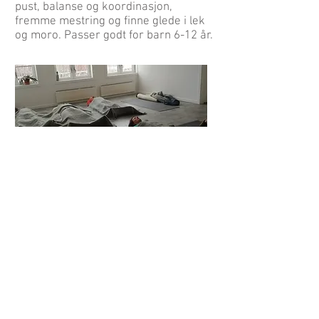
pust, balanse og koordinasjon,
fremme mestring og finne glede i lek
og moro. Passer godt for barn 6-12 år.
MEDISINSK YOGA I
Tid: onsdager
17.30-18.30
Yogalærer: Hanne