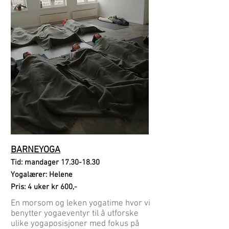
BARNEYOGA
Tid: mandager
17.30-18.30
Yogalærer: Helene
Pris: 4 uker kr 600,-
En morsom og leken yogatime hvor vi
benytter yogaeventyr til å utforske
ulike yogaposisjoner med fokus på