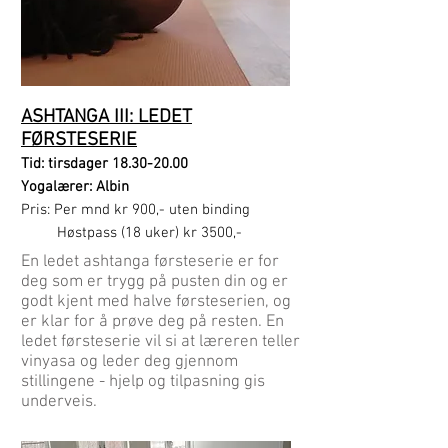
ASHTANGA III: LEDET
FØRSTESERIE
Tid: tirsdager
18.30-20.00
Yogalærer: Albin
Pris: Per
mnd kr 900,- uten binding
Hø
stpass (18 uker) kr 3500,-
En ledet ashtanga førsteserie er for
deg som er trygg på pusten din og er
godt kjent med halve førsteserien, og
er klar for å prøve deg på resten. En
ledet førsteserie
vil si at læreren teller
vinyasa og leder deg gjennom
stillingene - hjelp og tilpasning gis
underveis.