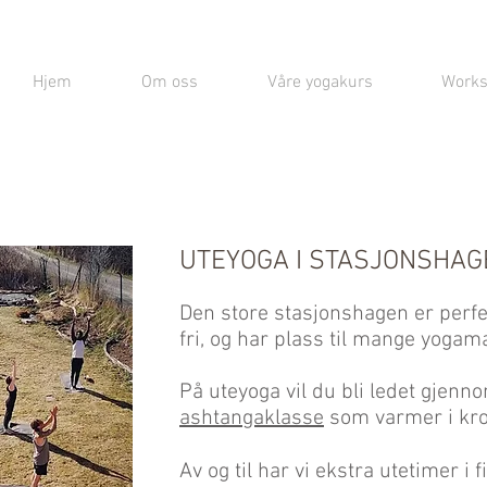
Hjem
Om oss
Våre yogakurs
Work
UTEYOGA I STASJONSHAG
Den store stasjonshagen er perfek
fri, og har plass til mange yogam
På uteyoga vil du bli ledet gjen
ashtangaklasse
som varmer i krop
Av og til har vi ekstra utetimer i 