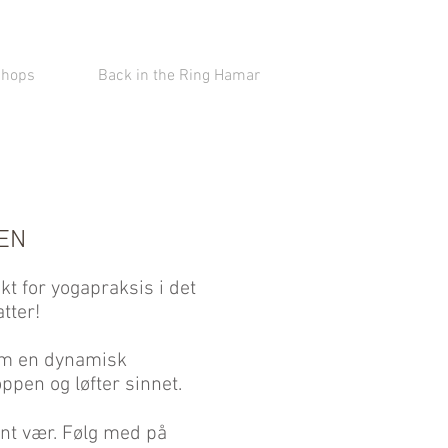
shops
Back in the Ring Hamar
EN
t for yogapraksis i det
atter!
nom en dynamisk
pen og løfter sinnet.
fint vær. Følg med på